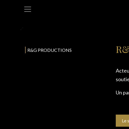
Se rendre au contenu
R&
R&G PRODUCTIONS
Acteu
soutie
Un par
Le 