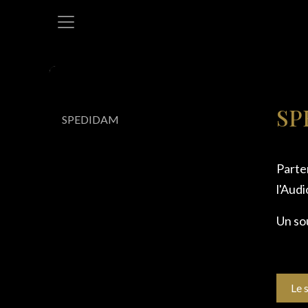
Se rendre au contenu
SP
SPEDIDAM
Parte
l'Audi
Un sou
Le 