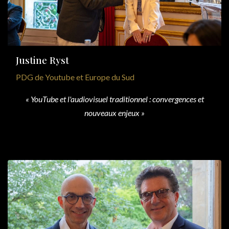
Justine Ryst
PDG de Youtube
et Europe du Sud
«
YouTube et l'
audiovisuel traditionnel :
convergences et
nouveaux enjeux
»