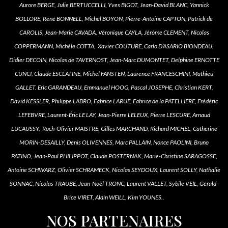
Aurore BERGE, Julie BERTUCCELLI, Yves BIGOT, Jean-David BLANC, Yannick
BOLLORE, René BONNELL, Michel BOYON, Pierre-Antoine CAPTON, Patrick de
CAROLIS, Jean-Marie CAVADA, Véronique CAYLA, Jérôme CLEMENT, Nicolas
COPPERMANN, Michèle COTTA, Xavier COUTURE, Carlo D’ASARIO BIONDEAU,
Didier DECOIN, Nicolas de TAVERNOST, Jean-Marc DUMONTET, Delphine ERNOTTE
CUNCI, Claude ESCLATINE, Michel FANSTEN, Laurence FRANCESCHINI, Mathieu
GALLET. Eric GARANDEAU, Emmanuel HOOG, Pascal JOSEPHE, Christian KERT,
David KESSLER, Philippe LABRO, Fabrice LARUE, Fabrice de la PATELLIERE, Frédéric
LEFEBVRE, Laurent-Éric LE LAY, Jean-Pierre LELEUX, Pierre LESCURE, Arnaud
LUCAUSSY, Roch-Olivier MAISTRE, Gilles MARCHAND, Richard MICHEL, Catherine
MORIN-DESAILLY, Denis OLIVENNES, Marc PALLAIN, Nonce PAOLINI, Bruno
PATINO, Jean-Paul PHILIPPOT, Claude POSTERNAK, Marie-Christine SARAGOSSE,
Antoine SCHWARZ, Olivier SCHRAMECK, Nicolas SEYDOUX, Laurent SOLLY, Nathalie
SONNAC, Nicolas TRAUBE, Jean-Noël TRONC, Laurent VALLET, Sybile VEIL, Gérald-
Brice VIRET, Alain WEILL, Kim YOUNES..
NOS PARTENAIRES